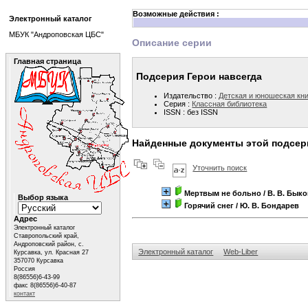
Возможные действия :
Электронный каталог
МБУК "Андроповская ЦБС"
Описание серии
Главная страница
Подсерия Герои навсегда
Издательство :
Детская и юношеская кн
Серия :
Классная библиотека
ISSN : без ISSN
Найденные документы этой подсер
Уточнить поиск
Мертвым не больно
/ В. В. Бык
Выбор языка
Горячий снег
/ Ю. В. Бондарев
Адрес
Электронный каталог
Ставропольский край,
Андроповский район, с.
Электронный каталог
Web-Liber
Курсавка, ул. Красная 27
357070 Курсавка
Россия
8(86556)6-43-99
факс 8(86556)6-40-87
контакт