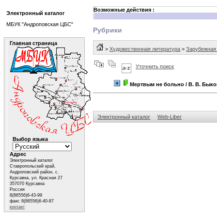
Возможные действия :
Электронный каталог
МБУК "Андроповская ЦБС"
Рубрики
Главная страница
>
Художественная литература
>
Зарубежная
Уточнить поиск
Мертвым не больно
/ В. В. Бык
Электронный каталог
Web-Liber
Выбор языка
Адрес
Электронный каталог
Ставропольский край,
Андроповский район, с.
Курсавка, ул. Красная 27
357070 Курсавка
Россия
8(86556)6-43-99
факс 8(86556)6-40-87
контакт