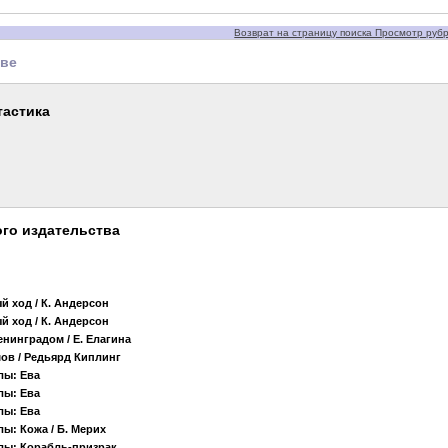
Возврат на страницу поиска Просмотр рубри
тве
тастика
го издательства
ый ход
/ К. Андерсон
ый ход
/ К. Андерсон
енинградом
/ Е. Елагина
мов
/ Редьярд Киплинг
лы: Ева
лы: Ева
лы: Ева
лы: Кожа
/ Б. Мерих
лы: Корабль-призрак