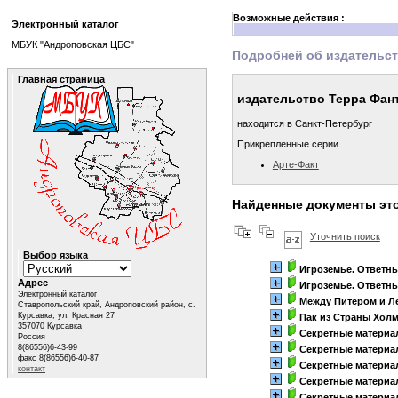
Возможные действия :
Электронный каталог
МБУК "Андроповская ЦБС"
Подробней об издательс
Главная страница
издательство Терра Фан
находится в Санкт-Петербург
Прикрепленные серии
Арте-Факт
Найденные документы это
Уточнить поиск
Выбор языка
Игроземье. Ответн
Адрес
Игроземье. Ответн
Электронный каталог
Между Питером и Л
Ставропольский край, Андроповский район, с.
Курсавка, ул. Красная 27
Пак из Страны Хол
357070 Курсавка
Секретные материа
Россия
8(86556)6-43-99
Секретные материа
факс 8(86556)6-40-87
Секретные материа
контакт
Секретные материа
Секретные материа