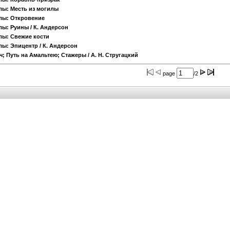
лы: Месть из могилы
лы: Откровение
лы: Руины
/ К. Андерсон
лы: Свежие кости
лы: Эпицентр
/ К. Андерсон
ч; Путь на Амальтею; Стажеры
/ А. Н. Стругацкий
page
/2