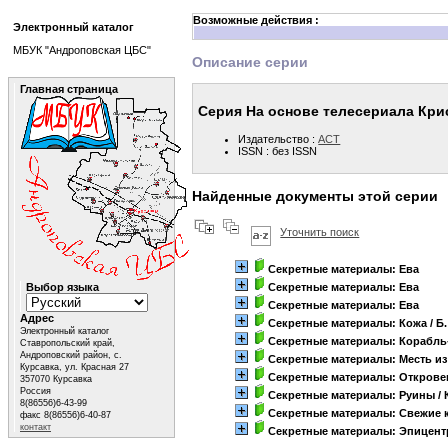
Возможные действия :
Электронный каталог
МБУК "Андроповская ЦБС"
Описание серии
Главная страница
Серия На основе телесериала Кри
Издательство :
АСТ
ISSN : без ISSN
Найденные документы этой серии
Уточнить поиск
Секретные материалы: Ева
Выбор языка
Секретные материалы: Ева
Секретные материалы: Ева
Адрес
Секретные материалы: Кожа
/ Б
Электронный каталог
Секретные материалы: Корабль
Ставропольский край,
Андроповский район, с.
Секретные материалы: Месть и
Курсавка, ул. Красная 27
Секретные материалы: Открове
357070 Курсавка
Россия
Секретные материалы: Руины
/ 
8(86556)6-43-99
Секретные материалы: Свежие 
факс 8(86556)6-40-87
контакт
Секретные материалы: Эпицент