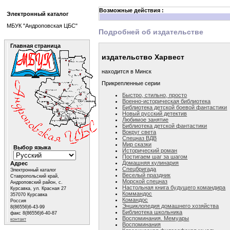
Возможные действия :
Электронный каталог
МБУК "Андроповская ЦБС"
Подробней об издательстве
Главная страница
издательство Харвест
находится в Минск
Прикрепленные серии
Быстро, стильно, просто
Военно-историческая библиотека
Библиотека детской боевой фантастики
Новый русский детектив
Любимое занятие
Библиотека детской фантастики
Вокруг света
Спецназ ВДВ
Мир сказки
Выбор языка
Исторический роман
Постигаем шаг за шагом
Домашняя кулинария
Адрес
Спецбригада
Электронный каталог
Веселый праздник
Ставропольский край,
Морской спецназ
Андроповский район, с.
Настольная книга будущего командира
Курсавка, ул. Красная 27
Коммандос
357070 Курсавка
Командос
Россия
Энциклопедия домашнего хозяйства
8(86556)6-43-99
Библиотека школьника
факс 8(86556)6-40-87
Воспоминания. Мемуары
контакт
Воспоминания