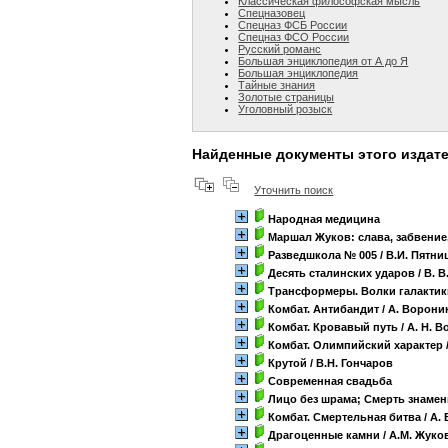
Классическая философская мысль
Спецназовец
Спецназ ФСБ России
Спецназ ФСО России
Русский романс
Большая энциклопедия от А до Я
Большая энциклопедия
Тайные знания
Золотые страницы
Уголовный розыск
Найденные документы этого издат
Уточнить поиск
Народная медицина
Маршал Жуков: слава, забвение
Разведшкола № 005
/ В.И. Пятни
Десять сталинских ударов
/ В. 
Трансформеры. Волки галактик
Комбат. Антибандит
/ А. Ворони
Комбат. Кровавый путь
/ А. Н. 
Комбат. Олимпийский характер
Крутой
/ В.Н. Гончаров
Современная свадьба
Лицо без шрама; Смерть знамен
Комбат. Смертельная битва
/ А.
Драгоценные камни
/ А.М. Жуко