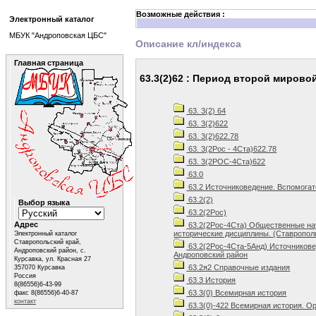
Возможные действия :
Электронный каталог
МБУК "Андроповская ЦБС"
Описание кл/индекса
Главная страница
63.3(2)62 : Период второй мировой
63. 3(2) 64
63. 3(2)622
63. 3(2)622.78
63. 3(2Рос - 4Ста)622.78
63. 3(2РОС-4Ста)622
63.0
63.2 Источниковедение. Вспомога
63.2(2)
Выбор языка
63.2(2Рос)
Адрес
63.2(2Рос-4Ста) Общественные нау
исторические дисциплины. (Ставропол
Электронный каталог
Ставропольский край,
63.2(2Рос-4Ста-5Анд) Источникове
Андроповский район, с.
Андроповский район
Курсавка, ул. Красная 27
63.2я2 Справочные издания
357070 Курсавка
Россия
63.3 История
8(86556)6-43-99
63.3(0) Всемирная история
факс 8(86556)6-40-87
контакт
63.3(0)-422 Всемирная история. Ор