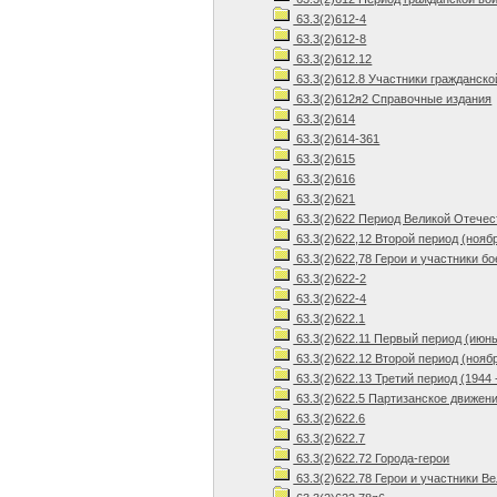
63.3(2)612-4
63.3(2)612-8
63.3(2)612.12
63.3(2)612.8 Участники гражданск
63.3(2)612я2 Справочные издания
63.3(2)614
63.3(2)614-361
63.3(2)615
63.3(2)616
63.3(2)621
63.3(2)622 Период Великой Отечес
63.3(2)622,12 Второй период (нояб
63.3(2)622,78 Герои и участники б
63.3(2)622-2
63.3(2)622-4
63.3(2)622.1
63.3(2)622.11 Первый период (июнь 
63.3(2)622.12 Второй период (ноябр
63.3(2)622.13 Третий период (1944 -
63.3(2)622.5 Партизанское движен
63.3(2)622.6
63.3(2)622.7
63.3(2)622.72 Города-герои
63.3(2)622.78 Герои и участники 