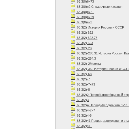
63.3(0)6я73
63.3(0)я2 Справочные издания
63.3(0)я721
63.3(0)я729
63.3(0)я73
63.3(2) История России и СССР
63.3(2) 622
63.3(2) 622.78
63.3(2) 623
63.3(2)-28
63.3(2)-283.31 История России. Ка
63.3(2)-284.3
63.3(2)-2Москва
63.3(2)-362 История России и ССС
63.3(2)-68
63.3(2)-7
63.3(2)-7я73
63.3(2)-8
63.3(2)2 Первобытнообщинный стр
63.3(2)3
63.3(2)4 Период феодализма (IV в. 
63.3(2)4-7я7
63.3(2)4-8
63.3(2)41 Период зарождения и ста
63.3(2)411