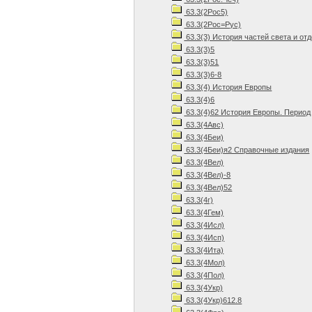
63.3(2Рос5)
63.3(2Рос=Рус)
63.3(3) История частей света и о
63.3(3)5
63.3(3)51
63.3(3)6-8
63.3(4) История Европы
63.3(4)6
63.3(4)62 История Европы. Период
63.3(4Авс)
63.3(4Беи)
63.3(4Беи)я2 Справочные издания
63.3(4Вел)
63.3(4Вел)-8
63.3(4Вел)52
63.3(4г)
63.3(4Гем)
63.3(4Исл)
63.3(4Исп)
63.3(4Ита)
63.3(4Мол)
63.3(4Пол)
63.3(4Укр)
63.3(4Укр)612.8