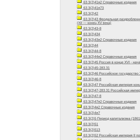
63.3(2)41я2 Справочные издания
63.3(2)41я73
63.3(2)42
63.3(2)43 Феодальная раздробленн
(XII — конец XV века)
63.3(2)43-8
63.3(2)434
63.3(2)43я2 Справочные издания
63.3(2)44
63.3(2)44-8
63.3(2)44я2 Справочные издания
63.3(2)45 Россия в конце XVI - нача
63.3(2)45-283.31
63.3(2)46 Российское государство XV
63.3(2)46-8
63.3(2)47 Российская империя конца 
63.3(2)47-283.31 Российская империя
63.3(2)47-8
63.3(2)47я2 Справочные издания
63.3(2)4я2 Справочные издания
63.3(2)4я7
63.3(2)5 Период капитализма (186
63.3(2)51
63.3(2)513
63.3(2)52 Российская империя II пол.