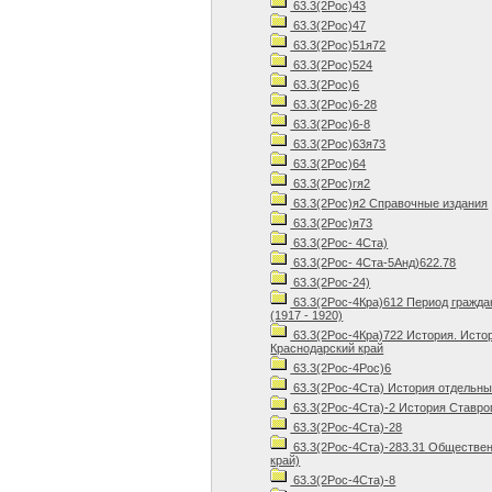
63.3(2Рос)43
63.3(2Рос)47
63.3(2Рос)51я72
63.3(2Рос)524
63.3(2Рос)6
63.3(2Рос)6-28
63.3(2Рос)6-8
63.3(2Рос)63я73
63.3(2Рос)64
63.3(2Рос)гя2
63.3(2Рос)я2 Справочные издания
63.3(2Рос)я73
63.3(2Рос- 4Ста)
63.3(2Рос- 4Ста-5Анд)622.78
63.3(2Рос-24)
63.3(2Рос-4Кра)612 Период граждан
(1917 - 1920)
63.3(2Рос-4Кра)722 История. Истор
Краснодарский край
63.3(2Рос-4Рос)6
63.3(2Рос-4Ста) История отдельны
63.3(2Рос-4Ста)-2 История Ставро
63.3(2Рос-4Ста)-28
63.3(2Рос-4Ста)-283.31 Обществен
край)
63.3(2Рос-4Ста)-8