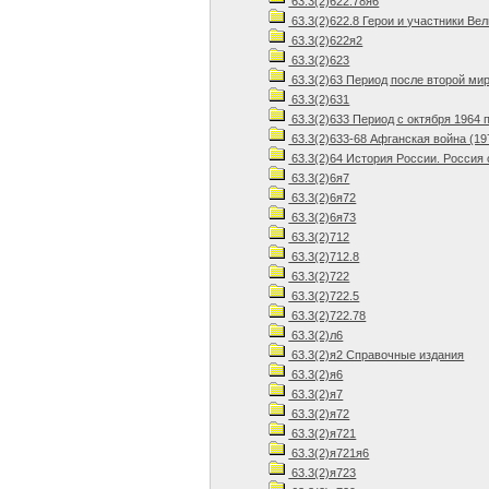
63.3(2)622.78я6
63.3(2)622.8 Герои и участники В
63.3(2)622я2
63.3(2)623
63.3(2)63 Период после второй мир
63.3(2)631
63.3(2)633 Период с октября 1964 п
63.3(2)633-68 Афганская война (19
63.3(2)64 История России. Россия с
63.3(2)6я7
63.3(2)6я72
63.3(2)6я73
63.3(2)712
63.3(2)712.8
63.3(2)722
63.3(2)722.5
63.3(2)722.78
63.3(2)л6
63.3(2)я2 Справочные издания
63.3(2)я6
63.3(2)я7
63.3(2)я72
63.3(2)я721
63.3(2)я721я6
63.3(2)я723