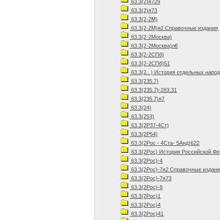
63.3(2)я729
63.3(2)я73
63.3(2-2М)
63.3(2-2М)я2 Справочные издания
63.3(2-2Москва)
63.3(2-2Москва)л6
63.3(2-2СПб)
63.3(2-2СПб)51
63.3(2...) История отдельных нар
63.3(235.7)
63.3(235.7)-283.31
63.3(235.7)я7
63.3(24)
63.3(253)
63.3(2Р37-4Ст)
63.3(2Р54)
63.3(2Рос - 4Ста- 5Анд)622
63.3(2Рос) История Российской Фед
63.3(2Рос)-4
63.3(2Рос)-7я2 Справочные издан
63.3(2Рос)-7я73
63.3(2Рос)-8
63.3(2Рос)1
63.3(2Рос)4
63.3(2Рос)41