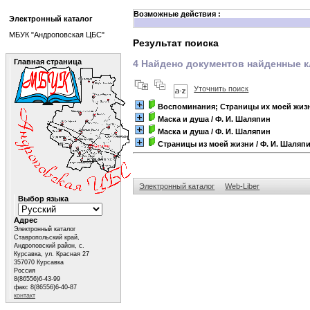
Возможные действия :
Электронный каталог
МБУК "Андроповская ЦБС"
Результат поиска
Главная страница
4 Найдено документов найденные 
Уточнить поиск
Воспоминания; Страницы их моей жизн
Маска и душа
/ Ф. И. Шаляпин
Маска и душа
/ Ф. И. Шаляпин
Страницы из моей жизни
/ Ф. И. Шаляп
Электронный каталог
Web-Liber
Выбор языка
Адрес
Электронный каталог
Ставропольский край,
Андроповский район, с.
Курсавка, ул. Красная 27
357070 Курсавка
Россия
8(86556)6-43-99
факс 8(86556)6-40-87
контакт