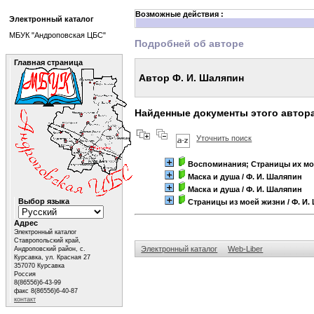
Возможные действия :
Электронный каталог
МБУК "Андроповская ЦБС"
Подробней об авторе
Главная страница
Автор Ф. И. Шаляпин
Найденные документы этого автор
Уточнить поиск
Воспоминания; Страницы их мо
Маска и душа
/ Ф. И. Шаляпин
Маска и душа
/ Ф. И. Шаляпин
Выбор языка
Страницы из моей жизни
/ Ф. И
Адрес
Электронный каталог
Ставропольский край,
Электронный каталог
Web-Liber
Андроповский район, с.
Курсавка, ул. Красная 27
357070 Курсавка
Россия
8(86556)6-43-99
факс 8(86556)6-40-87
контакт