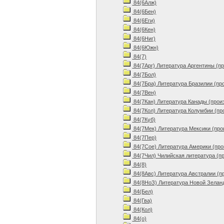
84(6Алж)
84(6Бен)
84(6Еги)
84(6Кен)
84(6Ниг)
84(6Южн)
84(7)
84(7Арг) Литература Аргентины (п
84(7Бол)
84(7Бра) Литература Бразилии (пр
84(7Вен)
84(7Кан) Литература Канады (прои
84(7Кол) Литература Колумбии (пр
84(7Куб)
84(7Мек) Литература Мексики (про
84(7Пер)
84(7Сое) Литература Америки (про
84(7Чил) Чилийская литература (п
84(8)
84(8Авс) Литература Австралии (п
84(8НоЗ) Литература Новой Зеланд
84(Бел)
84(Гва)
84(Кол)
84(о)