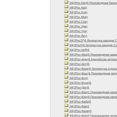
84(2Рос.Као)6 Произведения Карач
84(2Рос.Кар)
84(2Рос.Кум)
84(2Рос.Мор)
84(2Рос.Сев)
84(2Рос.Удм)
84(2Рос.Чув)
84(2Рос.Яку)
84(2Рос37)6 Литература народов С
84(2Рос5)6 Литература народов Си
84(2Рос=А/Я)6
84(2Рос=Ава)6 Произведения авар
84(2Рос=Ады)6 Адыгейская литера
84(2Рос=Алт)6
84(2Рос=Балк)6 Литература отдель
84(2Рос=Баш)6 Произведения лите
84(2Рос=Бур)
84(2Рос=Буря)6
84(2Рос=Даг)6
84(2Рос=Евр)1 Произведения евре
84(2Рос=Евр)6 Произведения евре
84(2Рос=Каба)6
84(2Рос=Кав)2
84(2Рос=Калм)6
84(2Рос=Као)6 Произведения литер