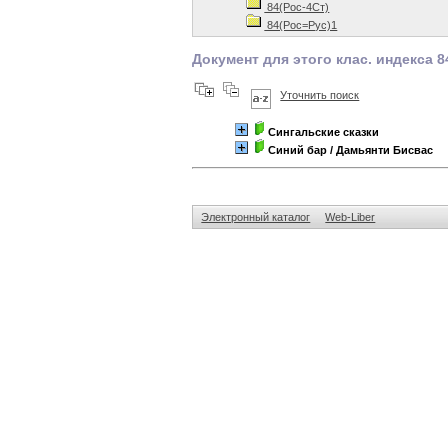
84(Рос-4Ст)
84(Рос=Рус)1
Документ для этого клас. индекса 8
Уточнить поиск
Сингальские сказки
Синий бар
/ Дамьянти Бисвас
Электронный каталог
Web-Liber