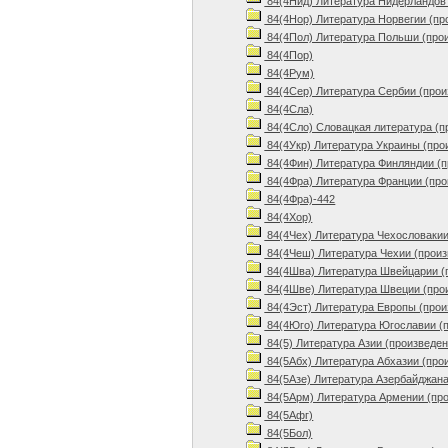
84(4Нид) Литература Нидерландов 
84(4Нор) Литература Норвегии (пр
84(4Пол) Литература Польши (про
84(4Пор)
84(4Рум)
84(4Сер) Литература Сербии (прои
84(4Сла)
84(4Сло) Словацкая литература (п
84(4Укр) Литература Украины (про
84(4Фин) Литература Финляндии (п
84(4Фра) Литература Франции (про
84(4Фра)-442
84(4Хор)
84(4Чех) Литература Чехословакии
84(4Чеш) Литература Чехии (произ
84(4Шва) Литература Швейцарии (
84(4Шве) Литература Швеции (про
84(4Эст) Литература Европы (прои
84(4Юго) Литература Югославии (
84(5) Литература Азии (произведен
84(5Абх) Литература Абхазии (про
84(5Азе) Литература Азербайджана
84(5Арм) Литература Армении (пр
84(5Афг)
84(5Бол)