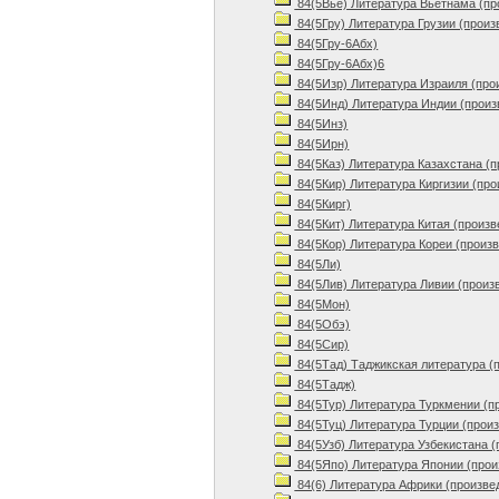
84(5Вье) Литература Вьетнама (пр
84(5Гру) Литература Грузии (произ
84(5Гру-6Абх)
84(5Гру-6Абх)6
84(5Изр) Литература Израиля (про
84(5Инд) Литература Индии (произ
84(5Инз)
84(5Ирн)
84(5Каз) Литература Казахстана (
84(5Кир) Литература Киргизии (про
84(5Кирг)
84(5Кит) Литература Китая (произв
84(5Кор) Литература Кореи (произ
84(5Ли)
84(5Лив) Литература Ливии (произ
84(5Мон)
84(5Обэ)
84(5Сир)
84(5Тад) Таджикская литература (
84(5Тадж)
84(5Тур) Литература Туркмении (п
84(5Туц) Литература Турции (прои
84(5Узб) Литература Узбекистана (
84(5Япо) Литература Японии (прои
84(6) Литература Африки (произве