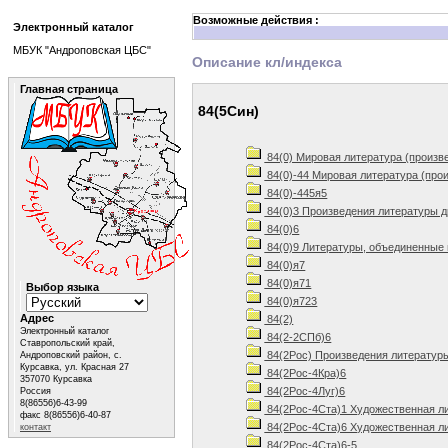
Возможные действия :
Электронный каталог
МБУК "Андроповская ЦБС"
Описание кл/индекса
Главная страница
84(5Син)
84(0) Мировая литература (произв
84(0)-44 Мировая литература (про
84(0)-445я5
84(0)3 Произведения литературы д
84(0)6
84(0)9 Литературы, объединенные 
84(0)я7
84(0)я71
Выбор языка
84(0)я723
Адрес
84(2)
Электронный каталог
84(2-2СПб)6
Ставропольский край,
84(2Рос) Произведения литератур
Андроповский район, с.
Курсавка, ул. Красная 27
84(2Рос-4Кра)6
357070 Курсавка
84(2Рос-4Луг)6
Россия
8(86556)6-43-99
84(2Рос-4Ста)1 Художественная ли
факс 8(86556)6-40-87
84(2Рос-4Ста)6 Художественная ли
контакт
84(2Рос-4Ста)6-5