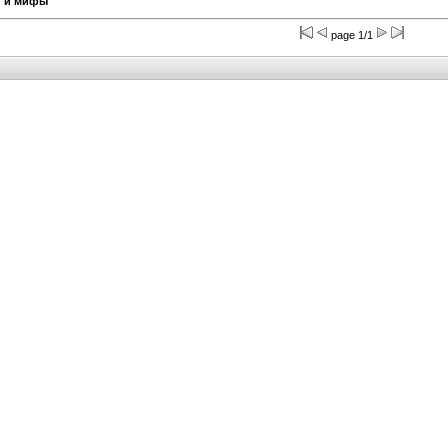
и и мифы
page 1/1