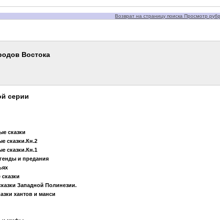
Возврат на страницу поиска Просмотр рубри
родов Востока
ой серии
ые сказки
е сказки.Кн.2
е сказки.Кн.1
егенды и предания
ьях
 сказки
сказки Западной Полинезии.
азки хантов и манси