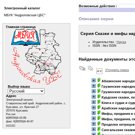
Возможные действия :
Электронный каталог
МБУК "Андроповская ЦБС"
Описание серии
Главная страница
Серия Сказки и мифы на
Издательство :
Наука
ISSN : без ISSN
Найденные документы эт
Уточнить поиск
Абазинские народн
Выбор языка
Грузинские народны
Грузинские народны
Адрес
Курдские сказки, л
Электронный каталог
Книга о судах и суд
Ставропольский край, Андроповский район, с.
Курсавка, ул. Красная 27
Арабские народные
357070 Курсавка
Мифы, предания и 
Россия
8(86556)6-43-99
Мифы, предания, ск
факс 8(86556)6-40-87
Проделки хитрецов
контакт
Сингальские сказки