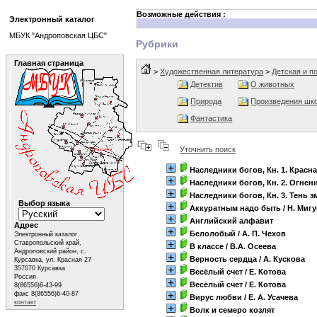
Возможные действия :
Электронный каталог
МБУК "Андроповская ЦБС"
Рубрики
Главная страница
>
Художественная литература
>
Детская и п
Детектив
О животных
Природа
Произведения шк
Фантастика
Уточнить поиск
Наследники богов, Кн. 1. Красн
Наследники богов, Кн. 2. Огнен
Наследники богов, Кн. 3. Тень з
Выбор языка
Аккуратным надо быть
/ Н. Миг
Английский алфавит
Адрес
Белолобый
/ А. П. Чехов
Электронный каталог
Ставропольский край,
В классе
/ В.А. Осеева
Андроповский район, с.
Верность сердца
/ А. Кускова
Курсавка, ул. Красная 27
357070 Курсавка
Весёлый счет
/ Е. Котова
Россия
Весёлый счет
/ Е. Котова
8(86556)6-43-99
факс 8(86556)6-40-87
Вирус любви
/ Е. А. Усачева
контакт
Волк и семеро козлят