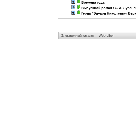
Времена года
Выпускной роман
/ С. А. Лубене
Герда
/ Эдуард Николаевич Вер
Электронный каталог
Web-Liber