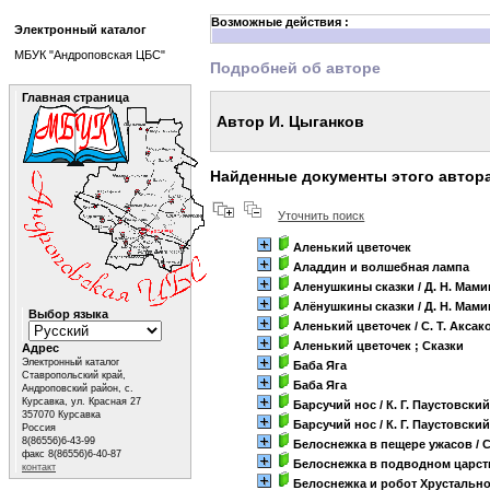
Возможные действия :
Электронный каталог
МБУК "Андроповская ЦБС"
Подробней об авторе
Главная страница
Автор И. Цыганков
Найденные документы этого автор
Уточнить поиск
Аленький цветочек
Аладдин и волшебная лампа
Аленушкины сказки
/ Д. Н. Мам
Алёнушкины сказки
/ Д. Н. Мам
Выбор языка
Аленький цветочек
/ С. Т. Аксак
Аленький цветочек ; Сказки
Адрес
Электронный каталог
Баба Яга
Ставропольский край,
Баба Яга
Андроповский район, с.
Курсавка, ул. Красная 27
Барсучий нос
/ К. Г. Паустовски
357070 Курсавка
Барсучий нос
/ К. Г. Паустовски
Россия
8(86556)6-43-99
Белоснежка в пещере ужасов
/ 
факс 8(86556)6-40-87
Белоснежка в подводном царст
контакт
Белоснежка и робот Хрустально