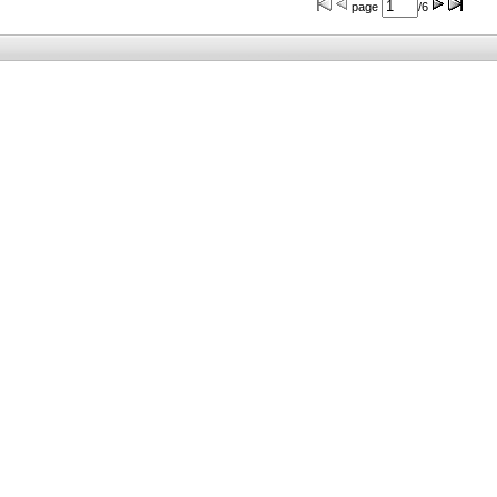
page
/6