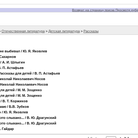
Возврат на страницу поиска Просмотр рубри
>
Отечественная литература
>
Детская литература
>
Рассказы
 не выбивал
/ Ю. Я. Яковлев
. Сахарнов
/ А. И. Шлыгин
В. П. Астафьев
Рассказы для детей
/ В. П. Астафьев
Николай Николаевич Носов
 Николай Николаевич Носов
ля детей
/ М. М. Зощенко
ля детей
/ М. М. Зощенко
/ В. Т. Коржиков
ймаю
/ Б.В. Зубков
о
/ Ю. Я. Яковлев
это слыхано...
/ В. Ю. Драгунский
это слыхано...
/ В. Ю. Драгунский
П. Гайдар