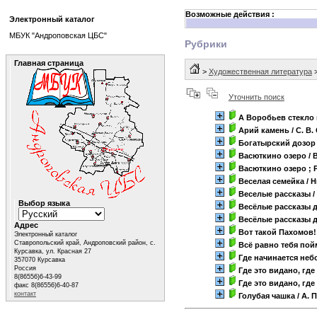
Возможные действия :
Электронный каталог
МБУК "Андроповская ЦБС"
Рубрики
Главная страница
>
Художественная литература
Уточнить поиск
А Воробьев стекло
Арий камень
/ С. В
Богатырский дозор
Васюткино озеро
/ 
Васюткино озеро ; 
Веселая семейка
/ 
Веселые рассказы
/
Выбор языка
Весёлые рассказы д
Весёлые рассказы д
Адрес
Вот такой Пахомов!
Электронный каталог
Ставропольский край, Андроповский район, с.
Всё равно тебя по
Курсавка, ул. Красная 27
Где начинается неб
357070 Курсавка
Россия
Где это видано, где 
8(86556)6-43-99
Где это видано, где 
факс 8(86556)6-40-87
контакт
Голубая чашка
/ А. 