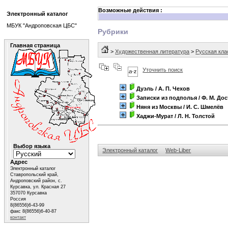
Возможные действия :
Электронный каталог
МБУК "Андроповская ЦБС"
Рубрики
Главная страница
>
Художественная литература
>
Русская кла
Уточнить поиск
Дуэль
/ А. П. Чехов
Записки из подполья
/ Ф. М. До
Няня из Москвы
/ И. С. Шмелёв
Хаджи-Мурат
/ Л. Н. Толстой
Выбор языка
Электронный каталог
Web-Liber
Адрес
Электронный каталог
Ставропольский край,
Андроповский район, с.
Курсавка, ул. Красная 27
357070 Курсавка
Россия
8(86556)6-43-99
факс 8(86556)6-40-87
контакт