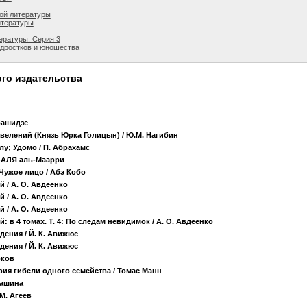
кой литературы
итературы
ературы. Серия 3
одростков и юношества
го издательства
Абашидзе
 велений (Князь Юрка Голицын)
/ Ю.М. Нагибин
лу; Удомо
/ П. Абрахамс
-АЛЯ аль-Маарри
 Чужое лицо
/ Абэ Кобо
ий
/ А. О. Авдеенко
ий
/ А. О. Авдеенко
ий
/ А. О. Авдеенко
: в 4 томах. Т. 4: По следам невидимок
/ А. О. Авдеенко
едения
/ Й. К. Авижюс
едения
/ Й. К. Авижюс
рков
рия гибели одного семейства
/ Томас Манн
гашина
 М. Агеев