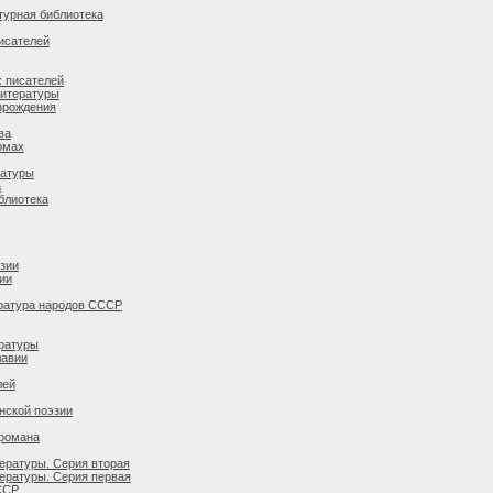
турная библиотека
исателей
 писателей
литературы
зрождения
ва
томах
ратуры
а
блиотека
зии
ии
ература народов СССP
ературы
лавии
лей
нской поэзии
 романа
ературы. Серия вторая
ературы. Серия первая
ССР