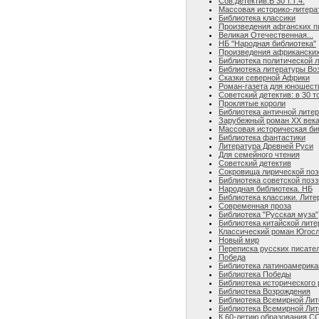
Сов.детектив:В 30 т.Т.4.
Массовая историко-литера
Библиотека классики
Произведения афганских п
Великая Отечественная...
НБ "Народная библиотека"
Произведения африканских
Библиотека политической 
Библиотека литературы Во
Сказки северной Африки
Роман-газета для юношест
Советский детектив: в 30 
Проклятые короли
Библиотека античной лите
Зарубежный роман ХХ век
Массовая историческая би
Библиотека фантастики
Литература Древней Руси
Для семейного чтения
Советский детектив
Сокровища лирической поэ
Библиотека советской поэз
Народная библиотека. НБ
Библиотека классики. Лит
Современная проза
Библиотека "Русская муза"
Библиотека китайской лит
Классический роман Югос
Новый мир
Переписка русских писате
Победа
Библиотека латиноамерика
Библиотека Победы
Библиотека исторического
Библиотека Возрождения
Библиотека Всемирной Лит
Библиотека Всемирной Лит
К 60-летию образования С