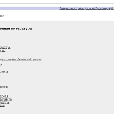
Возврат на страницу поиска Просмотр рубри
тве
енная литература
ературы
аров
 удостоенных Ленинской премии
ША
ературы
а
Африки
ратуры
тература
ературы
мана