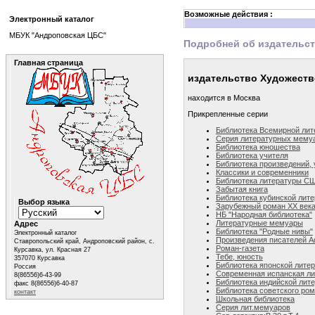
Возможные действия :
Электронный каталог
МБУК "Андроповская ЦБС"
Подробней об издательс
Главная страница
издательство Художеств
находится в Москва
Прикрепленные серии
Библиотека Всемирной лит
Серия литературных мему
Библиотека юношества
Библиотека учителя
Библиотека произведений,
Классики и современники
Библиотека литературы С
Забытая книга
Библиотека кубинской лит
Выбор языка
Зарубежный роман ХХ век
НБ "Народная библиотека"
Литературные мемуары
Адрес
Библиотека "Родные нивы"
Электронный каталог
Произведения писателей 
Ставропольский край, Андроповский район, с.
Роман-газета
Курсавка, ул. Красная 27
Тебе, юность
357070 Курсавка
Библиотека японской лите
Россия
Современная испанская ли
8(86556)6-43-99
Библиотека индийской лит
факс 8(86556)6-40-87
Библиотека советского ро
контакт
Школьная библиотека
Серия лит.мемуаров