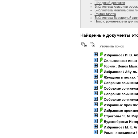
Шведский детектив
Библиотека классики русс
Библиотека монгольской л
Роман-газета
Библиотека Всемирной лит
Поиск: роман-газета для п
Найденные документы это
Уточнить поиск
Избранное
/ И. В. 
Сильнее всех иных
Горняк; Венок Майк
Избранное
/ Абу-ль
Женщина в песках;
Собрание сочинен
Собрание сочинен
Собрание сочинен
Собрание сочинений
Избранные произв
Избранные произв
Строговы
/ Г. М. Ма
Буденнброки: Исто
Избранное
/ М. К. А
Роман с кокаином
/