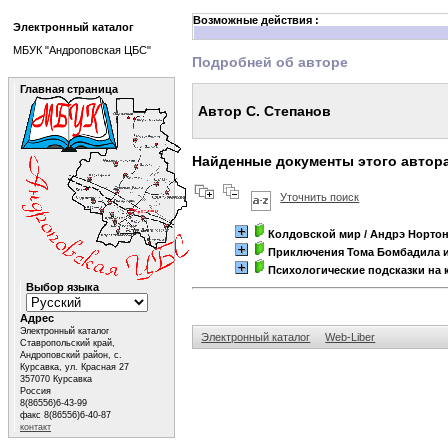
Возможные действия :
Электронный каталог
МБУК "Андроповская ЦБС"
Подробней об авторе
Главная страница
Автор С. Степанов
Найденные документы этого автор
Уточнить поиск
Колдовской мир
/ Андрэ Норто
Приключения Тома Бомбадила и
Психологические подсказки на
Выбор языка
Адрес
Электронный каталог
Электронный каталог
Web-Liber
Ставропольский край,
Андроповский район, с.
Курсавка, ул. Красная 27
357070 Курсавка
Россия
8(86556)6-43-99
факс 8(86556)6-40-87
контакт