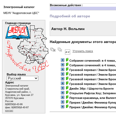
Возможные действия :
Электронный каталог
МБУК "Андроповская ЦБС"
Подробней об авторе
Главная страница
Автор Н. Вольпин
Найденные документы этого автор
Уточнить поиск
Собрание сочинений: в 4 томах, 
Собрание сочинений: в 4 томах, 
Грозовой перевал
/ Эмили Брон
Выбор языка
Грозовой перевал
/ Эмили Брон
Грозовой перевал
/ Эмили Брон
Адрес
Грозовой перевал
/ Эмили Брон
Электронный каталог
Джейн Эйр:
/ Шарлотта Бронте
Ставропольский край,
Андроповский район, с.
Открытие Рафлза Хоу; Затерян
Курсавка, ул. Красная 27
Пертская красавица, или Вален
357070 Курсавка
Россия
Прерия
/ Джеймс Фенимор Купе
8(86556)6-43-99
Прерия
/ Джеймс Фенимор Купе
факс 8(86556)6-40-87
контакт