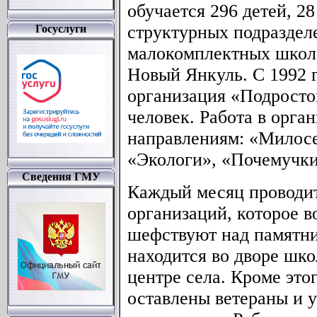
обучается 296 детей, 28
структурных подраздел
Госуслуги
малокомплектных школах
Новый Янкуль. С 1992 г
организация «Подросток
человек. Работа в орга
направлениям: «Милос
«Экологи», «Почемучки
Сведения ГМУ
Каждый месяц проводит
организаций, которое в
шефствуют над памятни
находится во дворе шко
центре села. Кроме это
оставлены ветераны и 