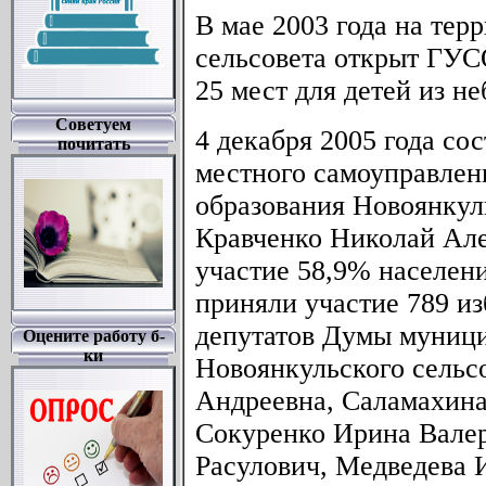
В мае 2003 года на тер
сельсовета открыт ГУ
25 мест для детей из н
Советуем
4 декабря 2005 года со
почитать
местного самоуправлен
образования Новоянкул
Кравченко Николай Але
участие 58,9% населени
приняли участие 789 из
депутатов Думы муници
Оцените работу б-
ки
Новоянкульского сельс
Андреевна, Саламахина
Сокуренко Ирина Валер
Расулович, Медведева 