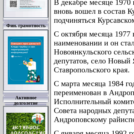
В декабре месяце 1970
вновь вошел в состав К
подчиняться Курсавско
Фин. грамотность
С октября месяца 1977
наименовании и он ста
Новоянкульского сельс
депутатов, село Новый 
Ставропольского края.
С марта месяца 1984 го
переименован в Андроп
Активное
Исполнительный комите
долголетие
Совета народных депут
Андроповскому райисп
С января месяца 1992 г