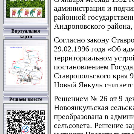
администрация и подчи
районной государствен
Андроповского района,
Виртуальная
карта
Согласно закону Ставро
29.02.1996 года «Об ад
территориальном устрой
постановлением Госуд
Ставропольского края 9
Новый Янкуль считаетс
Решением № 26 от 9 дек
Решаем вместе
Новоянкульская сельск
преобразована в админ
сельсовета. Решение з