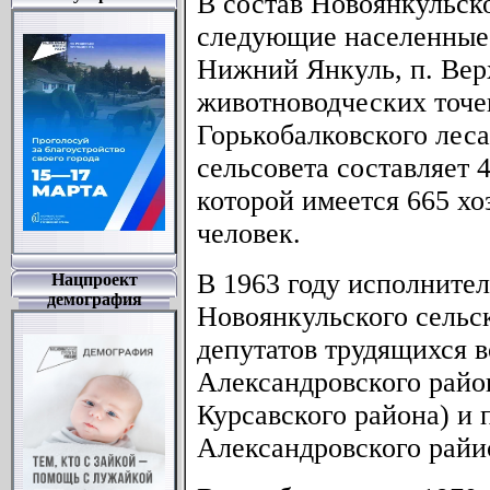
В состав Новоянкульско
следующие населенные 
Нижний Янкуль, п. Вер
животноводческих точе
Горькобалковского лес
сельсовета составляет 4
которой имеется 665 хо
человек.
В 1963 году исполните
Нацпроект
демография
Новоянкульского сельс
депутатов трудящихся в
Александровского район
Курсавского района) и
Александровского райи