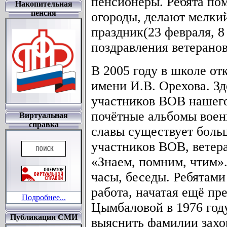
пенсионеры. Ребята пом
Накопительная
пенсия
огороды, делают мелки
праздник(23 февраля, 8
поздравления ветеранов
В 2005 году в школе от
имени И.В. Орехова. З
участников ВОВ нашего
почётные альбомы воен
Виртуальная
справка
славы существует боль
участников ВОВ, ветера
«Знаем, помним, чтим».
часы, беседы. Ребятами
работа, начатая ещё пр
Подробнее...
Цымбаловой в 1976 год
Публикации СМИ
выяснить фамилии захо