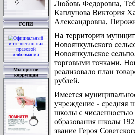
Любовь Федоровна, Теб
Каплунова Виктория Ха
Александровна, Пирожк
ГСПИ
На территории муницип
Новоянкульского сельс
Новоянкульское сельпо,
торговыми точками. Но
Мы против
реализовало план това
коррупции
рублей.
Имеется муниципально
учреждение - средняя 
школы с численностью 
образования школы 1923
звание Героя Советског