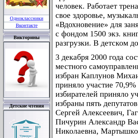
человек. Работает трен
свое здоровье, музыкал
Одноклассники
«Вдохновение» для зан
Вконтакте
с фондом 1500 экз. кни
Викторины
разгрузки. В детском д
3 декабря 2000 года со
местного самоуправлен
избран Каплунов Михаи
приняло участие 70,9% 
избирателей приняло уч
избраны пять депутато
Детские чтения
Сергей Алексеевич, Га
Пичурин Александр Вас
Николаевна, Мартышко