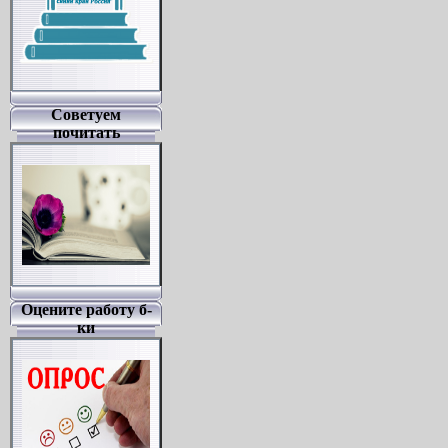
Советуем
почитать
Оцените работу б-
ки