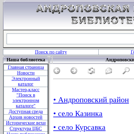
Поиск по сайту
Г
Наша библиотека
Андроповски
Главная страница
Новости
Электронный
каталог
Мастер-класс
"Поиск в
• Андроповский район
электронном
каталоге"
Доступная среда
• село Казинка
Архив новостей
Исторические вехи
• село Курсавка
Структура ЦБС