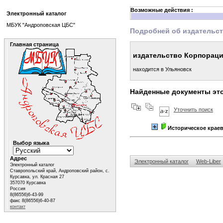
Возможные действия :
Электронный каталог
МБУК "Андроповская ЦБС"
Подробней об издательс
Главная страница
издательство Корпораци
находится в Ульяновск
Найденные документы это
Уточнить поиск
Историческое крае
Выбор языка
Адрес
Электронный каталог
Web-Liber
Электронный каталог
Ставропольский край, Андроповский район, с.
Курсавка, ул. Красная 27
357070 Курсавка
Россия
8(86556)6-43-99
факс 8(86556)6-40-87
контакт