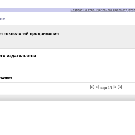
Возврат на страницу поиска Просмотр рубри
тве
я технологий продвижения
го издательства
ведение
page 1/1