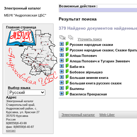
Возможные действия :
Электронный каталог
МБУК "Андроповская ЦБС"
Результат поиска
Главная страница
379 Найдено документов найденные 
Уточнить поиск
Русские народные сказки
Русские народные сказки; Сказки брат
Алёша Попович
Алеша Попович и Тугарин Змеевич
Баба-яга
Бобовое зёрнышко
Большая зимняя книга
Большая книга русских сказок
Выбор языка
Былины
Василиса Прекрасная
Адрес
Электронный каталог
Ставропольский край,
Андроповский район, с.
Курсавка, ул. Красная 27
Электронный каталог
Web-Liber
357070 Курсавка
Россия
8(86556)6-43-99
факс 8(86556)6-40-87
контакт