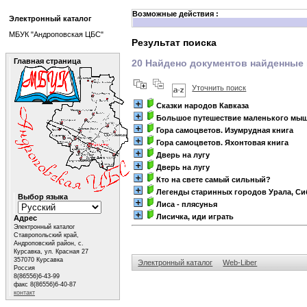
Возможные действия :
Электронный каталог
МБУК "Андроповская ЦБС"
Результат поиска
Главная страница
20 Найдено документов найденные к
Уточнить поиск
Сказки народов Кавказа
Большое путешествие маленького мы
Гора самоцветов. Изумрудная книга
Гора самоцветов. Яхонтовая книга
Дверь на лугу
Дверь на лугу
Кто на свете самый сильный?
Легенды старинных городов Урала, Си
Выбор языка
Лиса - плясунья
Лисичка, иди играть
Адрес
Электронный каталог
Ставропольский край,
Андроповский район, с.
Курсавка, ул. Красная 27
357070 Курсавка
Электронный каталог
Web-Liber
Россия
8(86556)6-43-99
факс 8(86556)6-40-87
контакт