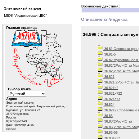
Возможные действия :
Электронный каталог
МБУК "Андроповская ЦБС"
Описание кл/индекса
Главная страница
36.996 : Специальная ку
36.81 Основные проц
36.81-5
36.82 Мукомольное и 
36.82(2Рос-4Ста) Мук
36.82(2Рос-4Ста-5Анд
36.821
36.821(2Рос-4Ста) Пи
36.821я2
Выбор языка
36.821я722
Адрес
36.821я73
Электронный каталог
36.824
Ставропольский край, Андроповский район, с.
36.82я2 Справочные 
Курсавка, ул. Красная 27
357070 Курсавка
36.83
Россия
36.83(2Рос-4Ста)
8(86556)6-43-99
факс 8(86556)6-40-87
36.83(2Рос-4Ста-5Анд
контакт
36.83-05
36.83я722