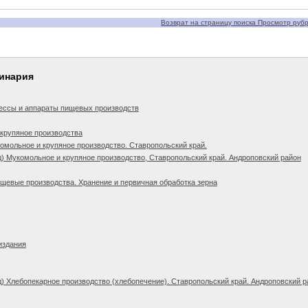
Возврат на страницу поиска Просмотр рубри
линария
ессы и аппараты пищевых производств
крупяное производства
омольное и крупяное производство. Ставропольский край.
) Мукомольное и крупяное производство, Ставропольский край. Андроповский район
щевые производства. Хранение и первичная обработка зерна
издания
) Хлебопекарное производство (хлебопечение). Ставропольский край. Андроповский р