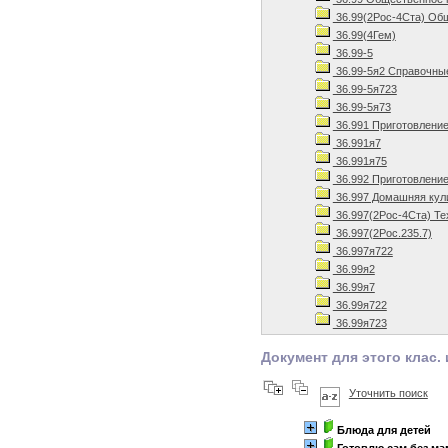
36.99(2Рос-4Ста) Общ
36.99(4Гем)
36.99-5
36.99-5я2 Справочны
36.99-5я723
36.99-5я73
36.991 Приготовлени
36.991я7
36.991я75
36.992 Приготовление
36.997 Домашняя кул
36.997(2Рос-4Ста) Те
36.997(2Рос.235.7)
36.997я722
36.99я2
36.99я7
36.99я722
36.99я723
Документ для этого клас. 
Уточнить поиск
Блюда для детей