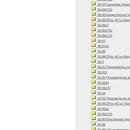
36.84 Сахарное прои
36.84я722
36.86 Кондитерское п
36.86(2Рос-4Ста-5Ан
36.86я7
36.86я722
36.86я723
36.87
36.87я2
36.88
36.88(2Рос-4Ста-5Анд
36.9
36.91 Переработка пл
36.912
36.92 Производство м
36.92я2
36.92я72
36.94
36.95 Производство м
36.95(2Рос-4Ста) Про
36.95я2
36.95я723
36.96 Консервное про
36.98
36.99 Общественное 