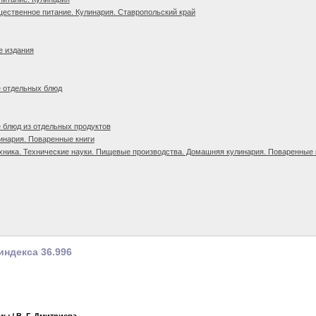
ественное питание. Кулинария. Ставропольский край
е издания
е отдельных блюд
 блюд из отдельных продуктов
инария. Поваренные книги
хника. Технические науки. Пищевые производства. Домашняя кулинария. Поваренные к
индекса 36.996