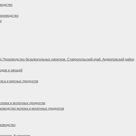
зводство
роизводство
д)
) Производство безалкогольных напитков. Ставропольский край. Андроповский район
одов и овощей
яса и мясных продуктов
олока и молочных продуктов
изводство молока и молочных продуктов
изводство
питание. Кулинария