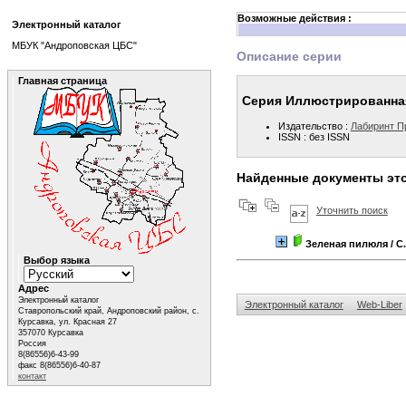
Возможные действия :
Электронный каталог
МБУК "Андроповская ЦБС"
Описание серии
Главная страница
Серия Иллюстрированная
Издательство :
Лабиринт П
ISSN : без ISSN
Найденные документы эт
Уточнить поиск
Зеленая пилюля
/ С
Выбор языка
Адрес
Электронный каталог
Электронный каталог
Web-Liber
Ставропольский край, Андроповский район, с.
Курсавка, ул. Красная 27
357070 Курсавка
Россия
8(86556)6-43-99
факс 8(86556)6-40-87
контакт