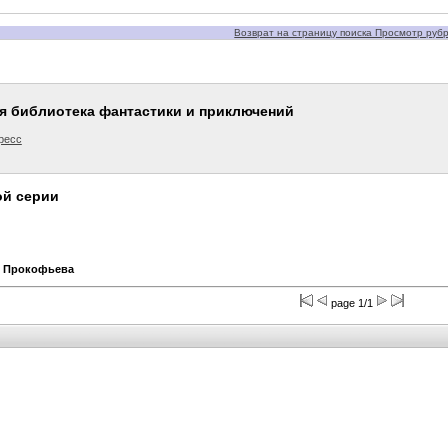
Возврат на страницу поиска Просмотр рубри
 библиотека фантастики и приключений
ресс
ой серии
. Прокофьева
page 1/1