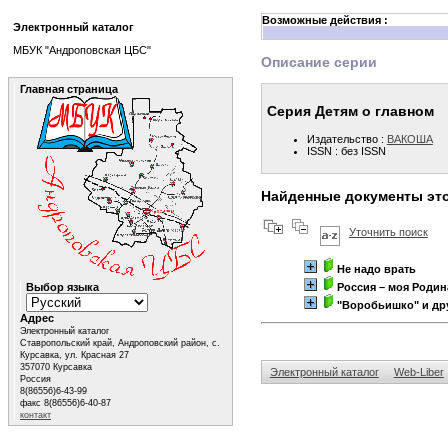
Возможные действия :
Электронный каталог
МБУК "Андроповская ЦБС"
Описание серии
Главная страница
Серия Детям о главном
Издательство :
ВАКОША
ISSN : без ISSN
Найденные документы эт
Уточнить поиск
Не надо врать
Выбор языка
Россия – моя Родин
"Воробьишко" и дру
Адрес
Электронный каталог
Ставропольский край, Андроповский район, с.
Курсавка, ул. Красная 27
357070 Курсавка
Электронный каталог
Web-Liber
Россия
8(86556)6-43-99
факс 8(86556)6-40-87
контакт