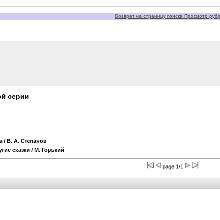
Возврат на страницу поиска Просмотр рубри
ой серии
а
/ В. А. Степанов
гие сказки
/ М. Горький
page 1/1