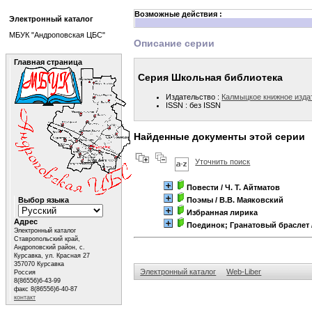
Возможные действия :
Электронный каталог
МБУК "Андроповская ЦБС"
Описание серии
Главная страница
Серия Школьная библиотека
Издательство :
Калмыцкое книжное изда
ISSN : без ISSN
Найденные документы этой серии
Уточнить поиск
Повести
/ Ч. Т. Айтматов
Выбор языка
Поэмы
/ В.В. Маяковский
Избранная лирика
Адрес
Поединок; Гранатовый браслет
Электронный каталог
Ставропольский край,
Андроповский район, с.
Курсавка, ул. Красная 27
357070 Курсавка
Электронный каталог
Web-Liber
Россия
8(86556)6-43-99
факс 8(86556)6-40-87
контакт