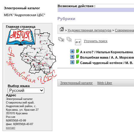
Возможные действия :
Электронный каталог
МБУК "Андроповская ЦБС"
Рубрики
Главная страница
>
Художественная литература
>
Современна
Уточнить поиск
А я кто?
/ Наталья Корнельевна
Волшебная мама
/ А. А. Морозо
Самый чудесный котёнок
/ М. В
Электронный каталог
Web-Liber
Выбор языка
Адрес
Электронный каталог
Ставропольский край,
Андроповский район, с.
Курсавка, ул. Красная 27
357070 Курсавка
Россия
8(86556)6-43-99
факс 8(86556)6-40-87
контакт