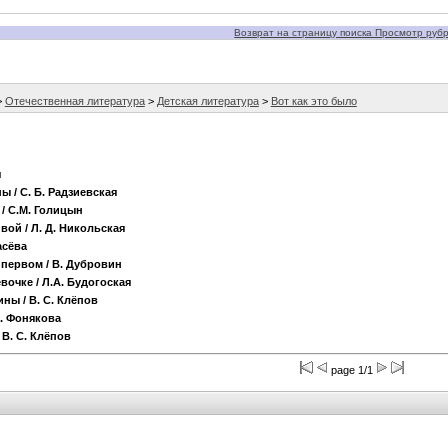
Возврат на страницу поиска Просмотр рубри
>
Отечественная литература
>
Детская литература
>
Вот как это было
я
ны
/ С. Б. Радзиевская
/ С.М. Голицын
ивой
/ Л. Д. Никольская
асёва
 первом
/ В. Дубровин
евочке
/ Л.А. Будогоская
лины
/ В. С. Клёпов
Е. Фонякова
 В. С. Клёпов
page 1/1