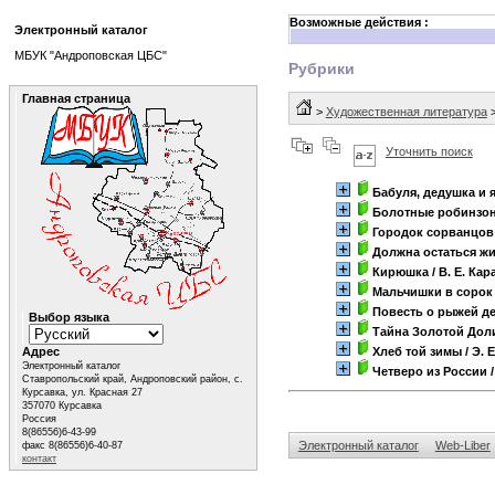
Возможные действия :
Электронный каталог
МБУК "Андроповская ЦБС"
Рубрики
Главная страница
>
Художественная литература
Уточнить поиск
Бабуля, дедушка и 
Болотные робинзо
Городок сорванцов
Должна остаться ж
Кирюшка
/ В. Е. Кар
Мальчишки в сорок
Повесть о рыжей д
Выбор языка
Тайна Золотой До
Адрес
Хлеб той зимы
/ Э. 
Электронный каталог
Четверо из России
/
Ставропольский край, Андроповский район, с.
Курсавка, ул. Красная 27
357070 Курсавка
Россия
8(86556)6-43-99
Электронный каталог
Web-Liber
факс 8(86556)6-40-87
контакт