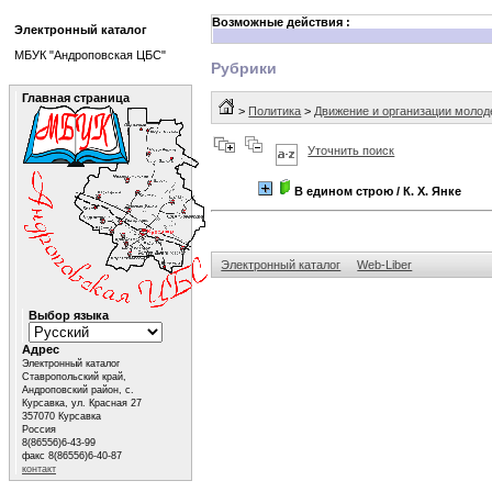
Возможные действия :
Электронный каталог
МБУК "Андроповская ЦБС"
Рубрики
Главная страница
>
Политика
>
Движение и организации моло
Уточнить поиск
В едином строю
/ К. Х. Янке
Электронный каталог
Web-Liber
Выбор языка
Адрес
Электронный каталог
Ставропольский край,
Андроповский район, с.
Курсавка, ул. Красная 27
357070 Курсавка
Россия
8(86556)6-43-99
факс 8(86556)6-40-87
контакт