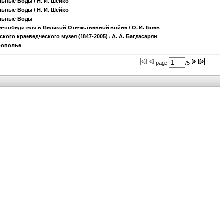
альные Воды
/ Н. И. Шейко
альные Воды
/ Н. И. Шейко
альные Воды
а-победителя в Великой Отечественной войне
/ О. И. Боев
ого краеведческого музея (1847-2005)
/ А. А. Багдасарян
рополье
page
/5