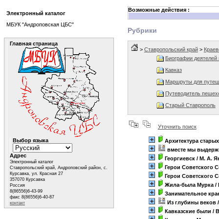
Возможные действия :
Электронный каталог
МБУК "Андроповская ЦБС"
Рубрики
Главная страница
>
Ставропольский край
>
Краев
Биографии деятелей 
Кавказ
Маршруты для путеш
Путеводитель пешех
Старый Ставрополь
Уточнить поиск
Выбор языка
Архитектура старых
вместе мы выдерж
Адрес
Георгиевск
/ М. А. 
Электронный каталог
Герои Советского С
Ставропольский край, Андроповский район, с.
Курсавка, ул. Красная 27
Герои Советского С
357070 Курсавка
Жила-была Мурка
/
Россия
8(86556)6-43-99
Занимательное кра
факс 8(86556)6-40-87
Из глубины веков
/
контакт
Кавказские были
/ 