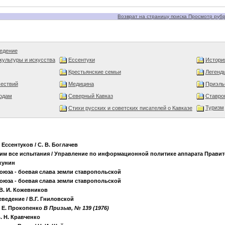
Возврат на страницу поиска Просмотр рубри
едение
культуры и искусства
Ессентуки
Истори
Крестьянские семьи
Легенд
ествий
Медицина
Приэль
одам
Северный Кавказ
Ставро
Туризм
Стихи русских и советских писателей о Кавказе
 Ессентуков
/ С. В. Боглачев
им все испытания
/ Управление по информационной политике аппарата Правит
Якунин
оюза - боевая слава земли ставропольской
оюза - боевая слава земли ставропольской
 В. И. Кожевников
еведение
/ В.Г. Гниловской
 Е. Прокопенко
B Призыв, № 139 (1976)
В. Н. Кравченко