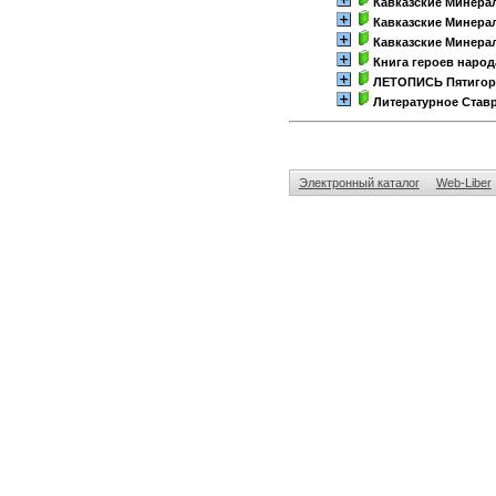
Кавказские Минер
Кавказские Минер
Кавказские Минер
Книга героев народ
ЛЕТОПИСЬ Пятигорск
Литературное Став
Электронный каталог
Web-Liber