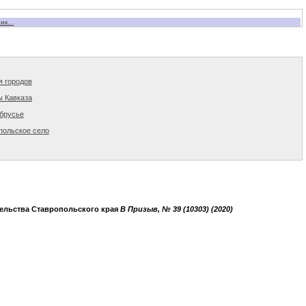
к...
я городов
ы Кавказа
брусье
польское село
ельства Ставропольского края
B Призыв, № 39 (10303) (2020)