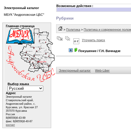
Возможные действия :
Электронный каталог
МБУК "Андроповская ЦБС"
Рубрики
Главная страница
>
Политика
>
Политика и современное полож
Уточнить поиск
Покушение
/ Г.Н. Вачнадзе
Электронный каталог
Web-Liber
Выбор языка
Адрес
Электронный каталог
Ставропольский край,
Андроповский район, с.
Курсавка, ул. Красная 27
357070 Курсавка
Россия
8(86556)6-43-99
факс 8(86556)6-40-87
контакт