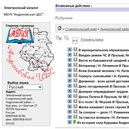
Возможные действия :
Электронный каталог
МБУК "Андроповская ЦБС"
Рубрики
Главная страница
>
Ставропольский край
>
Андроповский райо
Уточнить поиск
В муниципальном образовании
Введен режим ЧС
B Призыв, № 
Вести из Куршавской средней
Ветеринар
/ Н. Литвинов
B При
Всем близкий человек
/ Н. Ли
Горжусь сыновьями
/ А. Кузне
Движение - всех целей достиж
Выбор языка
День сегодняшний
B Призыв, №
Адрес
Доверие оправдывают трудом
Электронный каталог
Доска Почета
B Призыв, № 86 (
Ставропольский край,
Его поле
/ В. Якушев
B Призыв,
Андроповский район, с.
Курсавка, ул. Красная 27
Жатва называет своих героев
B
357070 Курсавка
За словом — дело
/ Г. Романен
Россия
8(86556)6-43-99
За счастье воевали
/ Н. Литви
факс 8(86556)6-40-87
Из истории села Куршава Андр
контакт