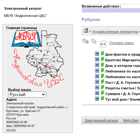
Возможные действия :
Электронный каталог
МБУК "Андроповская ЦБС"
Рубрики
Главная страница
>
Художественная литература
Уточнить поиск
Дом-фантом в прид
Братство Маргарит
Дом, в котором гор
Любовники по насл
Любовники по насл
Пост
/ Д. А. Глуховс
Рецепты счастья
/ 
Выбор языка
Сумерки
/ Д. А. Глу
Адрес
Тут мой дом
/ Эльч
Электронный каталог
Ставропольский край, Андроповский район, с.
Курсавка, ул. Красная 27
357070 Курсавка
Россия
Электронный каталог
Web-Liber
8(86556)6-43-99
факс 8(86556)6-40-87
контакт