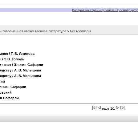
Возврат на страницу поиска Просмотр рубри
>
Современная отечественная литература
>
Бестселлеры
аное
/ Т. В. Устинова
ы
/ Э.В. Тополь
ит свет
/ Эльчин Сафарли
едству
/ А. В. Малышева
едству
/ А. В. Малышева
кий
Эльчин Сафарли
ховский
ин Сафарли
page 1/1