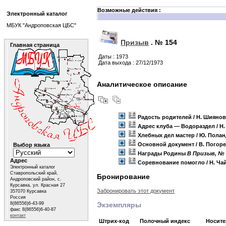
Возможные действия :
Электронный каталог
МБУК "Андроповская ЦБС"
Призыв
.
№ 154
Главная страница
Даты : 1973
Дата выхода : 27/12/1973
Аналитическое описание
Радость родителей
/ Н. Шияно
Адрес клуба — Водораздел
/ Н
Хлебных дел мастер
/ Ю. Пола
Основной документ
/ В. Погор
Выбор языка
Награды Родины
B Призыв, № 
Адрес
Соревнование помогло
/ Н. Ча
Электронный каталог
Ставропольский край,
Бронирование
Андроповский район, с.
Курсавка, ул. Красная 27
Забронировать этот документ
357070 Курсавка
Россия
8(86556)6-43-99
Экземпляры
факс 8(86556)6-40-87
контакт
Штрих-код
Полочный индекс
Носит