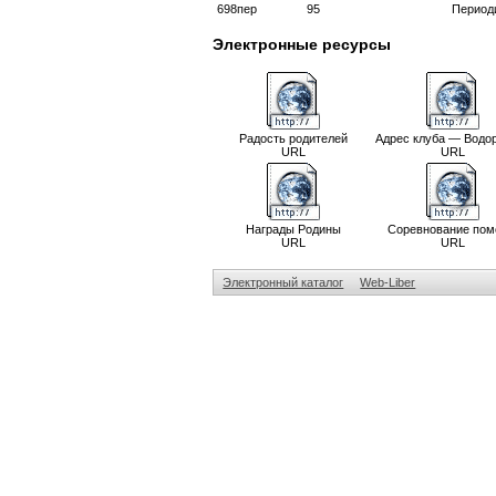
698пер
95
Период
Электронные ресурсы
Радость родителей
Адрес клуба — Водо
URL
URL
Награды Родины
Соревнование пом
URL
URL
Электронный каталог
Web-Liber