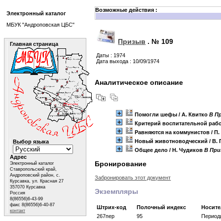
Возможные действия :
Электронный каталог
МБУК "Андроповская ЦБС"
Призыв
.
№ 109
Главная страница
Даты : 1974
Дата выхода : 10/09/1974
Аналитическое описание
Помогли шефы
/ А. Квитко
B Пр
Критерий воспитательной раб
Равняются на коммунистов
/ П
Новый животноводческий
/ В.
Выбор языка
Общее дело
/ Н. Чудиков
B При
Адрес
Бронирование
Электронный каталог
Ставропольский край,
Андроповский район, с.
Забронировать этот документ
Курсавка, ул. Красная 27
357070 Курсавка
Экземпляры
Россия
8(86556)6-43-99
факс 8(86556)6-40-87
Штрих-код
Полочный индекс
Носит
контакт
267пер
95
Период