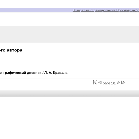
Возврат на страницу поиска Просмотр рубри
го автора
ак графический дневник
/ Л. А. Краваль
page 1/1