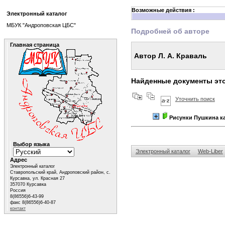
Возможные действия :
Электронный каталог
МБУК "Андроповская ЦБС"
Подробней об авторе
Главная страница
Автор Л. А. Краваль
Найденные документы это
Уточнить поиск
Рисунки Пушкина к
Выбор языка
Электронный каталог
Web-Liber
Адрес
Электронный каталог
Ставропольский край, Андроповский район, с.
Курсавка, ул. Красная 27
357070 Курсавка
Россия
8(86556)6-43-99
факс 8(86556)6-40-87
контакт