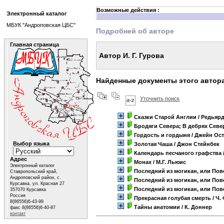
Возможные действия :
Электронный каталог
МБУК "Андроповская ЦБС"
Подробней об авторе
Главная страница
Автор И. Г. Гурова
Найденные документы этого автор
Уточнить поиск
Сказки Старой Англии
/ Редьяр
Бродяги Севера; В дебрях Севе
Гордость и гордыня
/ Джейн Ос
Выбор языка
Золотая Чаша
/ Джон Стейнбек
Календарь песчаного графства
Адрес
Монах
/ М.Г. Льюис
Электронный каталог
Последний из могикан, или Пов
Ставропольский край,
Андроповский район, с.
Последний из могикан, или Пов
Курсавка, ул. Красная 27
Последний из могикан, или Пов
357070 Курсавка
Россия
Прекрасная голубая смерть
/ Ч.
8(86556)6-43-99
Тайны анатомии
/ К. Доннер
факс 8(86556)6-40-87
контакт