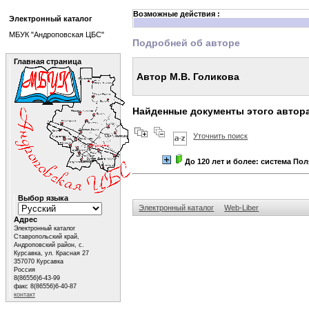
Возможные действия :
Электронный каталог
МБУК "Андроповская ЦБС"
Подробней об авторе
Главная страница
Автор М.В. Голикова
Найденные документы этого автор
Уточнить поиск
До 120 лет и более: система Пол
Выбор языка
Электронный каталог
Web-Liber
Адрес
Электронный каталог
Ставропольский край,
Андроповский район, с.
Курсавка, ул. Красная 27
357070 Курсавка
Россия
8(86556)6-43-99
факс 8(86556)6-40-87
контакт