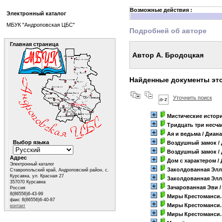
Возможные действия :
Электронный каталог
МБУК "Андроповская ЦБС"
Подробней об авторе
Главная страница
Автор А. Бродоцкая
Найденные документы это
Уточнить поиск
Мистические истор
Тридцать три несчас
Ая и ведьма
/ Диан
Выбор языка
Воздушный замок
/
Воздушный замок
/
Адрес
Дом с характером
/
Электронный каталог
Заколдованная Элл
Ставропольский край, Андроповский район, с.
Курсавка, ул. Красная 27
Заколдованная Элл
357070 Курсавка
Зачарованная Эви
/
Россия
8(86556)6-43-99
Миры Крестоманси.
факс 8(86556)6-40-87
Миры Крестоманси.
контакт
Миры Крестоманси.