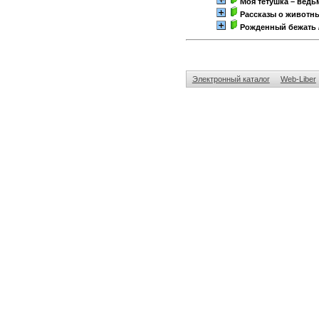
Моя тётушка – ведь
Рассказы о животн
Рожденный бежать
Электронный каталог
Web-Liber