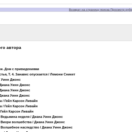
Возврат на страницу поиска Просмотр рубри
го автора
ии. Дом с привидениями
тья, Т. 4. Занавес опускается
/ Лемони Сникет
а Уинн Джонс
 Диана Уинн Джонс
 Диана Уинн Джонс
 Диана Уинн Джонс
а
/ Гейл Карсон Ливайн
а
/ Гейл Карсон Ливайн
 Гейл Карсон Ливайн
 Ведьмина неделя
/ Диана Уинн Джонс
 Вихри волшебства
/ Диана Уинн Джонс
 Волшебное наследство
/ Диана Уинн Джонс