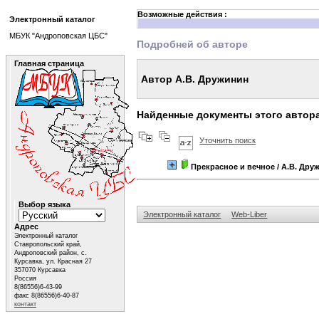
Возможные действия :
Электронный каталог
МБУК "Андроповская ЦБС"
Подробней об авторе
Главная страница
Автор А.В. Дружинин
Найденные документы этого автор
Уточнить поиск
Прекрасное и вечное
/ А.В. Дру
Выбор языка
Электронный каталог
Web-Liber
Адрес
Электронный каталог
Ставропольский край,
Андроповский район, с.
Курсавка, ул. Красная 27
357070 Курсавка
Россия
8(86556)6-43-99
факс 8(86556)6-40-87
контакт