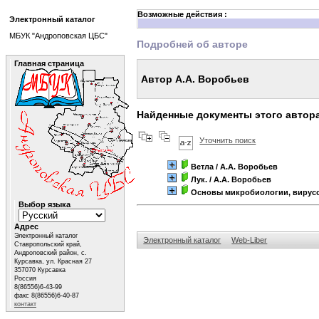
Возможные действия :
Электронный каталог
МБУК "Андроповская ЦБС"
Подробней об авторе
Главная страница
Автор А.А. Воробьев
Найденные документы этого автор
Уточнить поиск
Ветла
/ А.А. Воробьев
Лук.
/ А.А. Воробьев
Основы микробиологии, вирус
Выбор языка
Адрес
Электронный каталог
Электронный каталог
Web-Liber
Ставропольский край,
Андроповский район, с.
Курсавка, ул. Красная 27
357070 Курсавка
Россия
8(86556)6-43-99
факс 8(86556)6-40-87
контакт