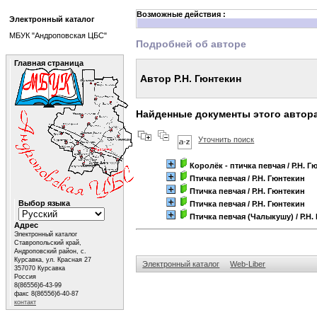
Возможные действия :
Электронный каталог
МБУК "Андроповская ЦБС"
Подробней об авторе
Главная страница
Автор Р.Н. Гюнтекин
Найденные документы этого автор
Уточнить поиск
Королёк - птичка певчая
/ Р.Н. 
Птичка певчая
/ Р.Н. Гюнтекин
Птичка певчая
/ Р.Н. Гюнтекин
Выбор языка
Птичка певчая
/ Р.Н. Гюнтекин
Птичка певчая (Чалыкушу)
/ Р.Н
Адрес
Электронный каталог
Ставропольский край,
Андроповский район, с.
Курсавка, ул. Красная 27
Электронный каталог
Web-Liber
357070 Курсавка
Россия
8(86556)6-43-99
факс 8(86556)6-40-87
контакт