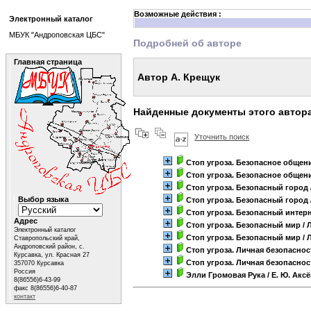
Возможные действия :
Электронный каталог
МБУК "Андроповская ЦБС"
Подробней об авторе
Главная страница
Автор А. Крещук
Найденные документы этого автор
Уточнить поиск
Стоп угроза. Безопасное общен
Стоп угроза. Безопасное общен
Стоп угроза. Безопасный город
Выбор языка
Стоп угроза. Безопасный город
Стоп угроза. Безопасный интер
Адрес
Стоп угроза. Безопасный мир
/ 
Электронный каталог
Стоп угроза. Безопасный мир
/ 
Ставропольский край,
Андроповский район, с.
Стоп угроза. Личная безопаснос
Курсавка, ул. Красная 27
Стоп угроза. Личная безопаснос
357070 Курсавка
Россия
Элли Громовая Рука
/ Е. Ю. Акс
8(86556)6-43-99
факс 8(86556)6-40-87
контакт