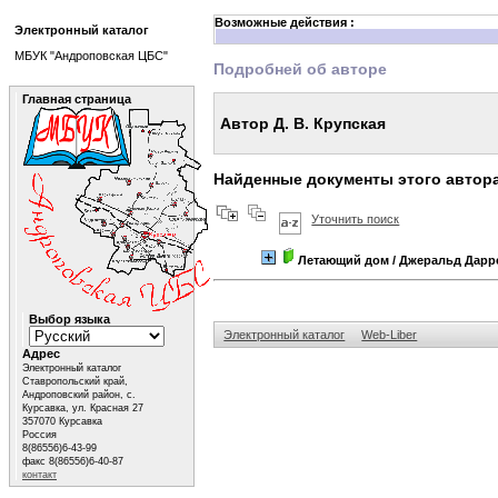
Возможные действия :
Электронный каталог
МБУК "Андроповская ЦБС"
Подробней об авторе
Главная страница
Автор Д. В. Крупская
Найденные документы этого автор
Уточнить поиск
Летающий дом
/ Джеральд Дарр
Выбор языка
Электронный каталог
Web-Liber
Адрес
Электронный каталог
Ставропольский край,
Андроповский район, с.
Курсавка, ул. Красная 27
357070 Курсавка
Россия
8(86556)6-43-99
факс 8(86556)6-40-87
контакт