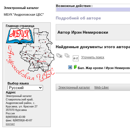
Возможные действия :
Электронный каталог
МБУК "Андроповская ЦБС"
Подробней об авторе
Главная страница
Автор Ирэн Немировски
Найденные документы этого автор
Уточнить поиск
Бал. Жар крови
/ Ирэн Немиров
Выбор языка
Электронный каталог
Web-Liber
Адрес
Электронный каталог
Ставропольский край,
Андроповский район, с.
Курсавка, ул. Красная 27
357070 Курсавка
Россия
8(86556)6-43-99
факс 8(86556)6-40-87
контакт