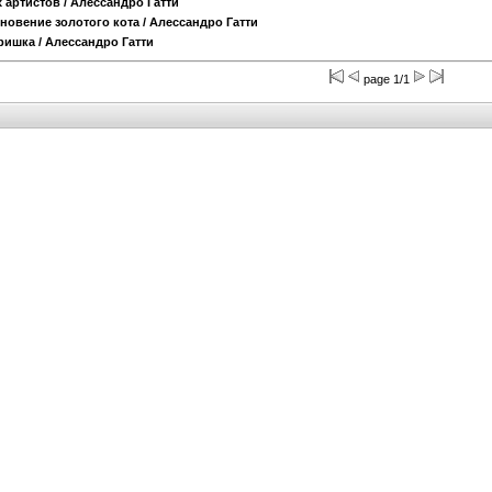
 артистов
/ Алессандро Гатти
новение золотого кота
/ Алессандро Гатти
ришка
/ Алессандро Гатти
page 1/1