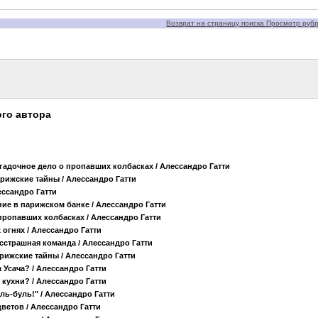
Возврат на страницу поиска Просмотр рубри
го автора
гадочное дело о пропавших колбасках
/ Алессандро Гатти
арижские тайны
/ Алессандро Гатти
ессандро Гатти
ние в парижском банке
/ Алессандро Гатти
 пропавших колбасках
/ Алессандро Гатти
 огнях
/ Алессандро Гатти
есстрашная команда
/ Алессандро Гатти
арижские тайны
/ Алессандро Гатти
 Усача?
/ Алессандро Гатти
 кухни?
/ Алессандро Гатти
ль-буль!"
/ Алессандро Гатти
цветов
/ Алессандро Гатти