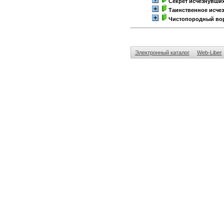
Секрет исчезнувших
Таинственное исчез
Чистопородный во
Электронный каталог
Web-Liber