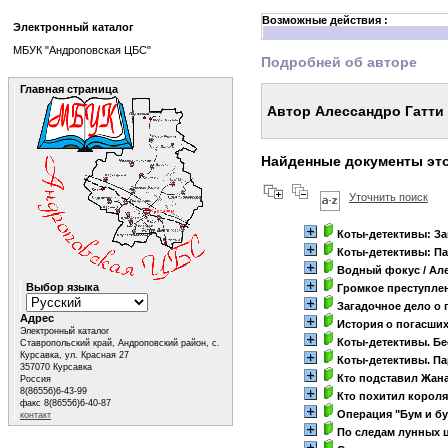
Возможные действия :
Электронный каталог
МБУК "Андроповская ЦБС"
Подробней об авторе
Главная страница
Автор Алессандро Гатти
Найденные документы это
Уточнить поиск
Коты-детективы: За
Коты-детективы: П
Водный фокус
/ Ал
Выбор языка
Громкое преступле
Загадочное дело о
Адрес
История о погасших
Электронный каталог
Коты-детективы. Б
Ставропольский край, Андроповский район, с.
Курсавка, ул. Красная 27
Коты-детективы. П
357070 Курсавка
Кто подставил Жана
Россия
8(86556)6-43-99
Кто похитил короля
факс 8(86556)6-40-87
Операция "Бум и бу
контакт
По следам лунных 