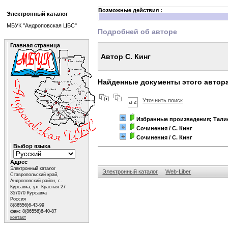
Возможные действия :
Электронный каталог
МБУК "Андроповская ЦБС"
Подробней об авторе
Главная страница
Автор С. Кинг
Найденные документы этого автор
Уточнить поиск
Избранные произведения; Тали
Сочинения
/ С. Кинг
Сочинения
/ С. Кинг
Выбор языка
Адрес
Электронный каталог
Электронный каталог
Web-Liber
Ставропольский край,
Андроповский район, с.
Курсавка, ул. Красная 27
357070 Курсавка
Россия
8(86556)6-43-99
факс 8(86556)6-40-87
контакт