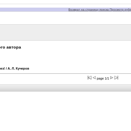
Возврат на страницу поиска Просмотр рубри
го автора
ез!
/ А. Л. Кучеров
page 1/1