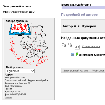
Возможные действия :
Электронный каталог
МБУК "Андроповская ЦБС"
Подробней об авторе
Главная страница
Автор А. Л. Кучеров
Найденные документы это
Уточнить поиск
Внимание: туберкул
Выбор языка
Электронный каталог
Web-Liber
Адрес
Электронный каталог
Ставропольский край, Андроповский район, с.
Курсавка, ул. Красная 27
357070 Курсавка
Россия
8(86556)6-43-99
факс 8(86556)6-40-87
контакт