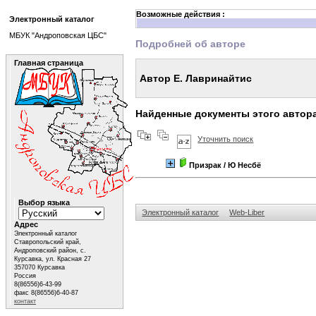
Возможные действия :
Электронный каталог
МБУК "Андроповская ЦБС"
Подробней об авторе
Главная страница
Автор Е. Лавринайтис
Найденные документы этого автор
Уточнить поиск
Призрак
/ Ю Несбё
Выбор языка
Электронный каталог
Web-Liber
Адрес
Электронный каталог
Ставропольский край,
Андроповский район, с.
Курсавка, ул. Красная 27
357070 Курсавка
Россия
8(86556)6-43-99
факс 8(86556)6-40-87
контакт