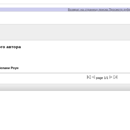
Возврат на страницу поиска Просмотр рубри
го автора
Мелани Роун
page 1/1