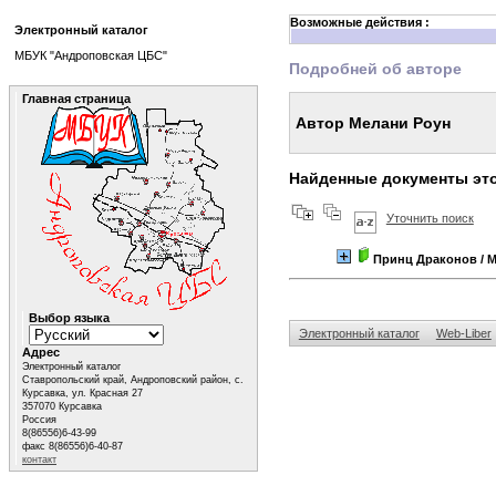
Возможные действия :
Электронный каталог
МБУК "Андроповская ЦБС"
Подробней об авторе
Главная страница
Автор Мелани Роун
Найденные документы это
Уточнить поиск
Принц Драконов
/ 
Выбор языка
Электронный каталог
Web-Liber
Адрес
Электронный каталог
Ставропольский край, Андроповский район, с.
Курсавка, ул. Красная 27
357070 Курсавка
Россия
8(86556)6-43-99
факс 8(86556)6-40-87
контакт